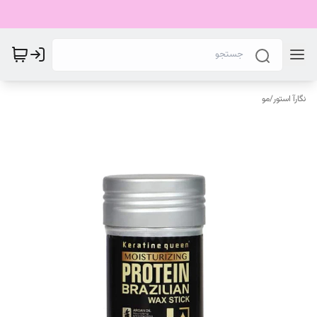
نگارآ استور
/
مو