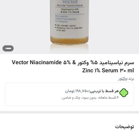
سرم نیاسینامید 5% وکتور Vector Niacinamide 5% &
Zinc 1% Serum 30 ml
برند:
وکتور
هر قسط با ترب‌پی:
۱۹۸٬۷۵۰
تومان
۴ قسط ماهانه. بدون سود، چک و ضامن.
توضیحات