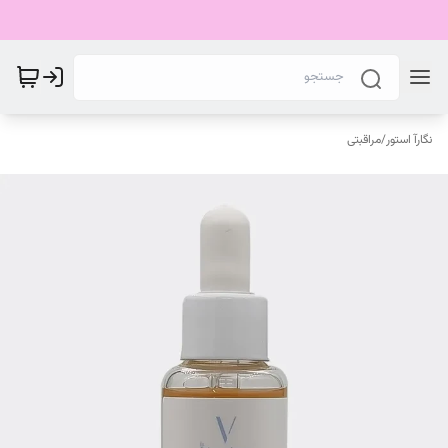
نگارآ استور
/
مراقبتی