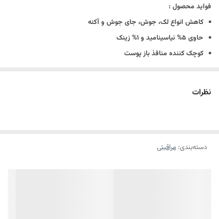
فواید محصول :
کاهش انواع لک، جوش، جای جوش و آکنه
حاوی 5% نیاسینامید و 1% زینک
کوچک کننده منافذ باز پوست
کاهش انواع التهابات پوستی مانند قرمزی، خارش و پوسته پوسته شدن
ترمیم کننده و تقویت کننده سد دفاعی پوست
نظرات
بهبود تناژ و ناهمگونی سطح پوست
کاهش خستگی، تیرگی، کدری و استرس پوست
پیشگیری از علائم پیری پوست
دسته‌بندی
:
مراقبتی
کمک به کاهش چین و چروک و خطوط سطحی پوست
ترکیبات بسیار ایمن و مناسب انواع پوست