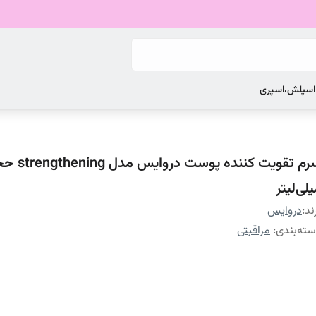
 اسپلش،اسپری
لی‌لیتر
ند:
دروایس
ته‌بندی
:
مراقبتی