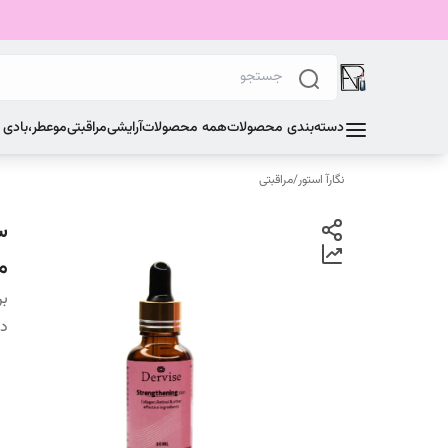
دسته‌بندی محصولات
همه محصولات
آرایشی
مراقبتی
مو
عطر،بادی
نگارآ استور
/
مراقبتی
می
بر
دس