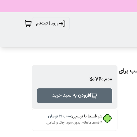
ورود | ثبت‌نام
مونی spf50 مدل purience مناسب برای
760,000
افزودن به سبد خرید
هر قسط با ترب‌پی:
۱۹۰٬۰۰۰
تومان
۴ قسط ماهانه. بدون سود، چک و ضامن.