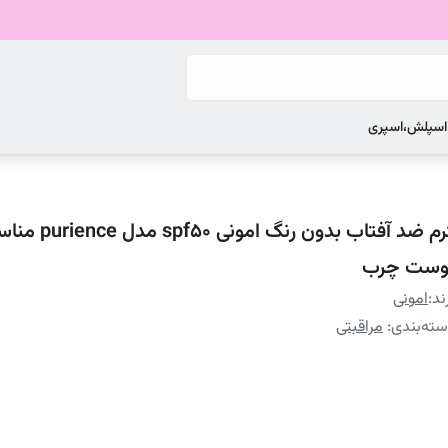
 اسپلش،اسپری
کرم ضد آفتاب بدون رنگ ا
وست چرب
ند:
امونی
ته‌بندی
:
مراقبتی