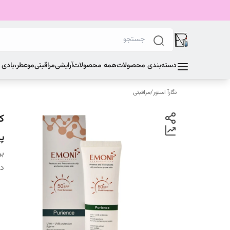
دسته‌بندی محصولات
همه محصولات
آرایشی
مراقبتی
مو
عطر،بادی
نگارآ استور
/
مراقبتی
پ
بر
دس