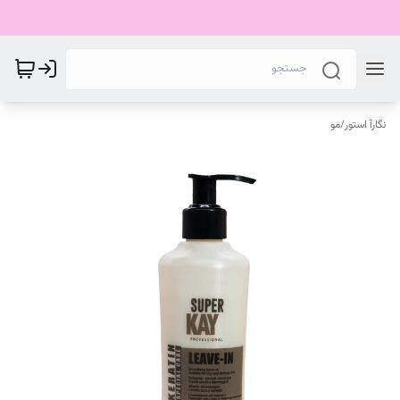
نگارآ استور
/
مو