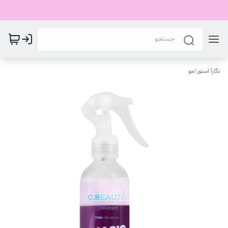
نگارآ استور
/
مو