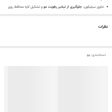
حاوی سیلیکون،
جلوگیری از تبخیر رطوبت مو
و تشکیل لایه محافظ روی
تارها
سرم دو فاز موهای نازک و کم حجم سریتا،
رطوبت‌رسانی به تارها
و دارای
نظرات
اثر نرم کنندگی
دارای
پروتئین جوانه گندم و کراتین و ابریشم
هیدرولیز شده به منظور
ترمیم و تقویت ساقه مو
دسته‌بندی
:
مو
سرم دو فاز سریتا برای موهای کم حجم،
افزایش درخشندگی
و
بهبود
حالت‌پذیری
موها
قابل استفاده برای موهای نازک و کم‌حجم،
بدون نیاز به شست‌وشو
سرم دو فاز سریتا برای موهای کم حجم،
بدون ایجاد حس چربی
و
سنگینی روی موها
فاقد پارابن
و مواد حساسیت‌زا
حاوی پروتئین جوانه گندم، کراتین، سیلیکون
افزایش حجم و ضخامت تارهای مو به واسطه پروتئین جوانه گندم