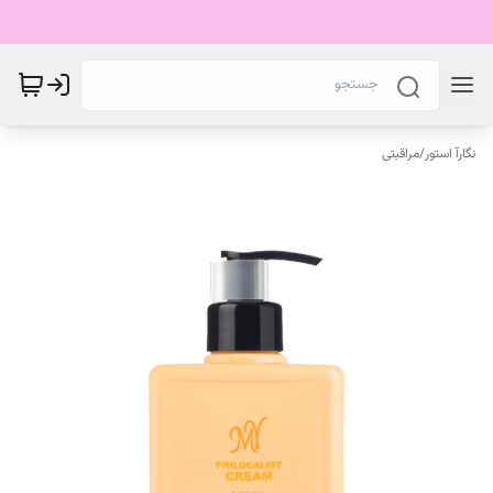
نگارآ استور
/
مراقبتی