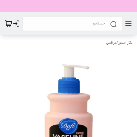
نگارآ استور
/
مراقبتی