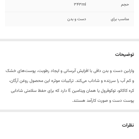
حجم
343ml
مناسب برای
دست و بدن
توضیحات
وازلین دست و بدن دافی با افزایش آبرسانی و ایجاد رطوبت، پوست‌های خشک
و کم آب را سرزنده و شاداب می‌کند. ترکیبات موثره این محصول روغن آرگان،
کره کاکائو، توکوفرول یا همان ویتامین E دارد که برای حفظ سلامتی شادابی
پوست دست و صورت کارآمد هستند.
نقد و بررسی وازلین دست و بدن دافی
وازلین دست و بدن دافی محصولی مغذی مناسب آبرسانی و مرطوب کردن
نظرات
پوست است. این محصول با فرمولاسیون قوی خود به نوعی محافظ سلامتی