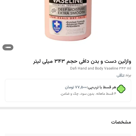
وازلین دست و بدن دافی حجم 343 میلی لیتر
Dafi Hand and Body Vaseline 343 ml
برند:
دافی
هر قسط با ترب‌پی:
۷۷٬۵۰۰
تومان
۴ قسط ماهانه. بدون سود، چک و ضامن.
مشخصات