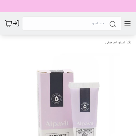
نگارآ استور
/
مراقبتی