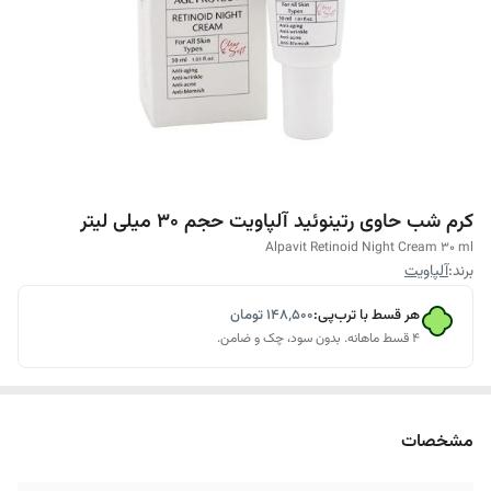
کرم شب حاوی رتینوئید آلپاویت حجم 30 میلی لیتر
Alpavit Retinoid Night Cream 30 ml
برند:
آلپاویت
هر قسط با ترب‌پی:
۱۴۸٬۵۰۰
تومان
۴ قسط ماهانه. بدون سود، چک و ضامن.
مشخصات