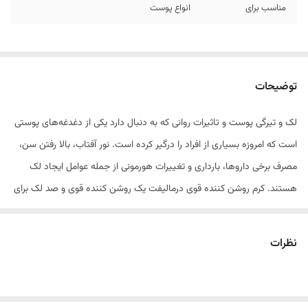
مناسب برای
انواع پوست
توضیحات
لک و تیرگی پوست و تاثیرات روانی که به دنبال دارد یکی از دغدغه‌های پوستی
است که امروزه بسیاری از افراد را درگیر کرده است. نور آفتاب، بالا رفتن سن،
مصرف برخی داروها، بارداری و تغییرات هورمونی از جمله عوامل ایجاد لک
هستند. کرم روشن کننده قوی درمالیفت یک روشن کننده قوی و صد لک برای
پوست صورت است. این محصول تیرگی‌های پوست در اثر عواملی مثل نور
خورشید، اثرات هورمونی، اثرات دوره بارداری، اثرات دارو و غیره را برطرف
نظرات
می‌کند. کرم dermalift برای رفع لک‌هایی که به درمان‌های مختلف جواب
نداده‌اند بسیار مناسب است. کرم روشن کننده پوست درمالیفت باعث حفظ
شادابی و طراوت پوست نیز می‌شود.