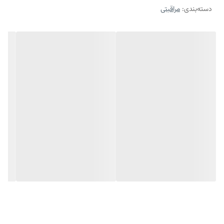
دسته‌بندی
:
مراقبتی
ویژگی های کرم روشن کننده درمالیفت
از بین برنده تیرگی‌های پوستی در اثر عوامل مختلف
حاوی قوی ترین و جدیدترین ترکیبات روشن کننده
محافظت پوست در برابر اشعه ماورابنفش خورشید
روشن کننده قوی پوست صورت و بدن
حفظ شادابی و طراوت پوست
رفع لک‌های مقاوم به درمان
ضد لک و ضد تیرگی پوست
مناسب انواع پوست