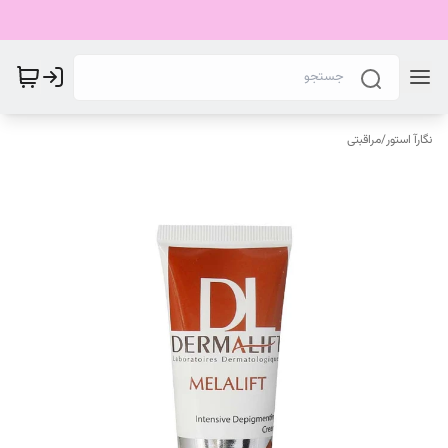
نگارآ استور
/
مراقبتی