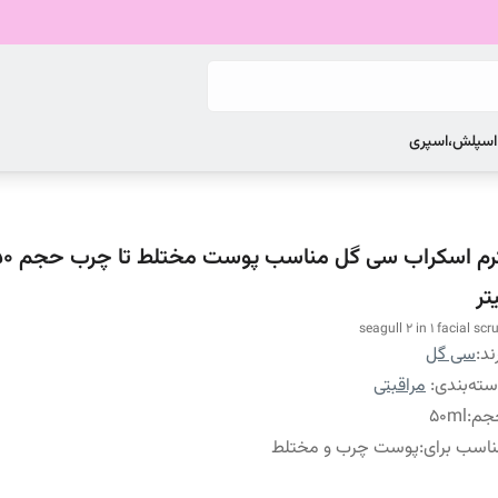
 اسپلش،اسپری
تر
seagull 2 in 1 facial scr
ند:
سی گل
ته‌بندی
:
مراقبتی
جم
:
50ml
اسب برای
:
پوست چرب و مختلط