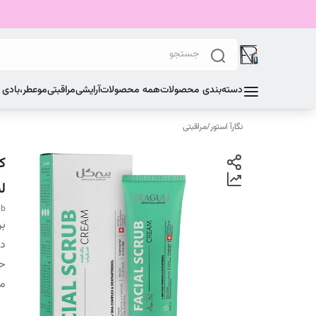
دسته‌بندی محصولات
همه محصولات
آرایشی
مراقبتی
مو
عطر،بادی
نگارآ استور
/
مراقبتی
لی
ub
بر
دس
ح
من