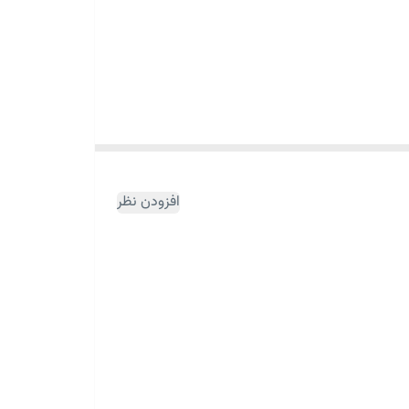
افزودن نظر
ه دلیل کند شدن چرخه بازسازی سلولی و تجمع سلول‌های
میق منافذ پوست.
لول‌های مرده را از سطح پوست جدا می‌کند و در عین حال موجب حفظ چربی