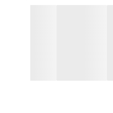
سپانتنول با تحریک ترمیم و تغذیه پوست، لطافت و نرمی را