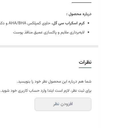
درباره محصول :
کرم اسکراب سی گل
، حاوی کمپلکس AHA/BHA و دکسپانتنول
لایه‌برداری ملایم و پاکسازی عمیق منافذ پوست
کمک به جلوگیری از بروز آکنه و حفظ سلامت پوست
اسکراب صورت سی گل
با فرمولاسیون ویژه، استفاده
رفع جوش‌های سرسیاه و کنترل ترشح سبوم
نظرات
افزایش نرمی، لطافت و شفافیت طبیعی پوست
مناسب برای پوست‌های مختلط تا چرب و بازسازی سلول
شما هم درباره این محصول نظر خود را بنویسید.
معرفی اسکراب سی گل
برای ثبت نظر، لازم است ابتدا وارد حساب کاربری خود شوید.
پوست سالم و جوان سطحی صاف و آیینه‌وار دارد که نور را 
افزودن نظر
مرده، ظاهری خشک پیدا می‌کند.
اسکراب سی گل با فرمولاسیونی دقیق برای رفع این مشکلات ط
کرم اسکراب سی گل