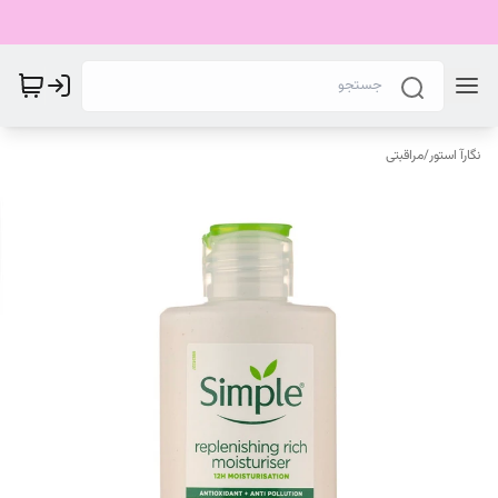
نگارآ استور
/
مراقبتی