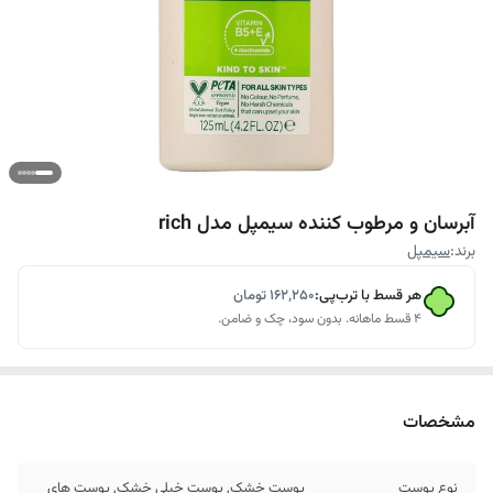
آبرسان و مرطوب کننده سیمپل مدل rich
برند:
سیمپل
هر قسط با ترب‌پی:
۱۶۲٬۲۵۰
تومان
۴ قسط ماهانه. بدون سود، چک و ضامن.
مشخصات
نوع پوست
پوست خشک, پوست خیلی خشک, پوست های