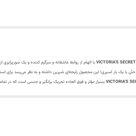
با الهام از روابط عاشقانه و سرگرم کننده و یک سورپرایزی
 حتّی با یک بار اسپری! این محصول رایحه‌ای شیرین داشته و به نظر می‌رسد برای ا
VICTORIA’S S
بسیار مؤثر و فوق العاده تحریک برانگیز و جنسی است که در تمام
ی
ادو پرفیوم ویکتوریا سکرت تیس
به شکلی زیبا طراحی شده است که یک بالن در درپ
 سکرت نویر تیس زنانه-VICTORIA’S SECRET NOIR TEASE