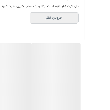
رایحه اولیه: سیب قرمز، لیچی، ماندارین، گلابی
برای ثبت نظر، لازم است ابتدا وارد حساب کاربری خود شوید.
رایحه میانی: مگنولیا، فریزیا، یاس، نخود شیرین، یاسمن
افزودن نظر
رایحه اصلی: عنبر
،
بادام سوخته، مشک، بنزوئین، وانیل، چو