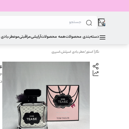
دسته‌بندی محصولات
همه محصولات
آرایشی
مراقبتی
مو
عطر،بادی
نگارآ استور
/
عطر،بادی اسپلش،اسپری
ع
DP
دس