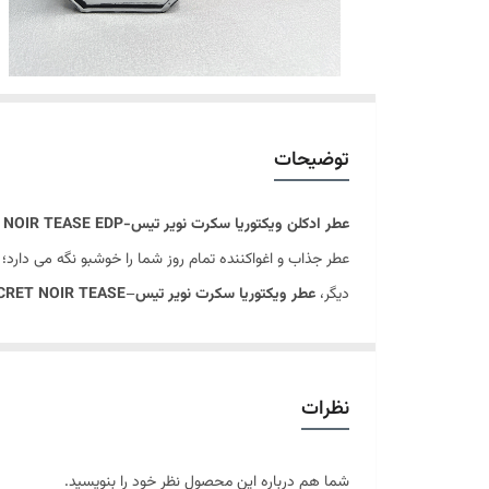
توضیحات
عطر ادکلن ویکتوریا سکرت نویر تیس-VICTORIA’S SECRET NOIR TEASE EDP
عطر جذاب و اغواکننده تمام روز شما را خوشبو نگه می دارد؛
دیگر،
عطر ویکتوریا سکرت نویر تیس
–
ECRET NOIR TEASE
ناب است که به سرعت بوی آن در فضا پخش می گردد. بطر
عنوان یک هدیه با ارزش و لوکس استفاده نمود.
ادوپرفیوم ویکتوریا
مدل آمریکایی می باشد.
نظرات
مناسب: قرارهای عاشقانه
زنانه: شیرین
شما هم درباره این محصول نظر خود را بنویسید.