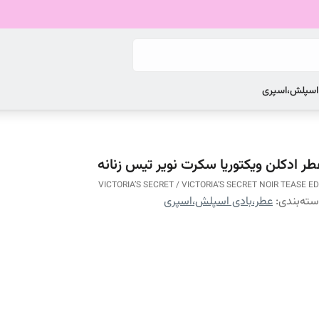
 اسپلش،اسپری
طر ادکلن ویکتوریا سکرت نویر تیس زنانه
VICTORIA’S SECRET / VICTORIA’S SECRET NOIR TEASE E
ته‌بندی
:
عطر،بادی اسپلش،اسپری