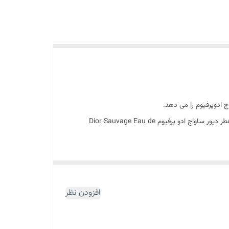
ج ادوپرفیوم را می دهد.
عطر دیور ساواج ادو پرفیوم Dior Sauvage Eau de Parfum عطری است معتدل و تلخ. این عطر در سال ۲۰۱۸ به بازار عطر و ادکلن عرضه شد. عطر دیور ساواج ادو پرفیوم Dior Sauvage Eau de
Dior Sauva، به عنوان نمونه ی جدیدی از عطر بی نظیر Dior SAUVAGE ۲۰۱۵ وارد بازار جهانی شد.این عطر نسبت به نمونه ی قبلی خود که ادو تویلت بود
افزودن نظر
 پخش بوی بسیار چشمگیری هم دارند و در نتیجه عطر