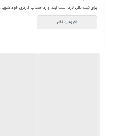
رایحه اولیه: ترنج
برای ثبت نظر، لازم است ابتدا وارد حساب کاربری خود شوید.
رایحه میانی: اسطوخودوس، جوز، بادیان ختایی، فلفل س
افزودن نظر
رایحه پایه: وانیل، آمبروکسان