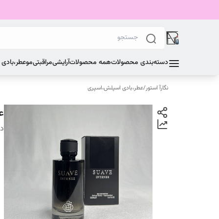
دسته‌بندی محصولات
همه محصولات
آرایشی
مراقبتی
مو
عطر،بادی
نگارآ استور
/
عطر،بادی اسپلش،اسپری
عط
دس