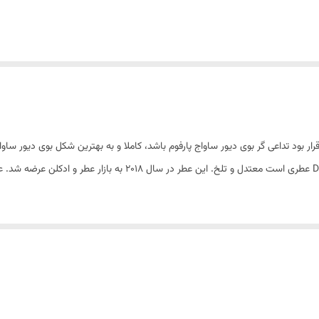
 بود تداعی گر بوی دیور ساواج پارفوم باشد، کاملا و به بهترین شکل بوی دیور ساوا
عطر دیور ساواج ادو پرفیوم ge Eau de Parfum
ا بزرگسال تر شده است.
نک و مردانه هستند که با توجه به ساختار خاصشان، در عین خنک بودن ماندگاری و
وب می شوند.