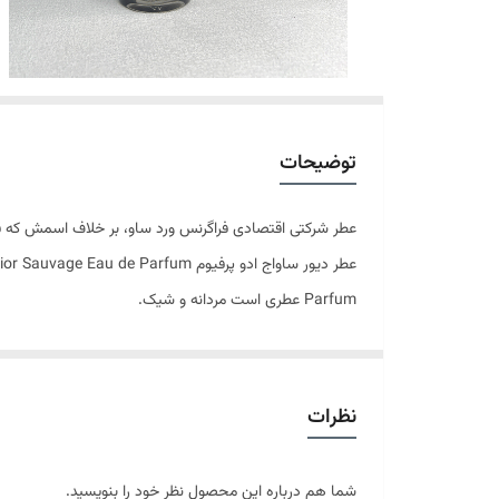
توضیحات
عطر شرکتی اقتصادی فراگرنس ورد ساو، بر خلاف اسمش که قرار
Parfum عطری است مردانه و شیک.
غلیظ تر شده و رایحه ی آن تا حدی رسمی تر و مخصوص افرد
عطر Sauvage از سال ۱۹۶۶ تا کنون بارها به انواع جدیدی ساخته شده است و ساواچ ادو پرفیوم محصول جدید خانواده Sauvage می باشد.
نظرات
سری عطر های او ساواج از برند کریستین دیور، عطر هایی خ
هایی چهار فصل و مناسب برای هر موقعیت و شرایطی محس
شما هم درباره این محصول نظر خود را بنویسید.