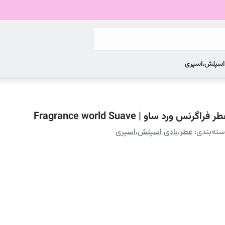
 اسپلش،اسپری
ر فراگرنس ورد ساو | Fragrance world Suave
ته‌بندی
:
عطر،بادی اسپلش،اسپری