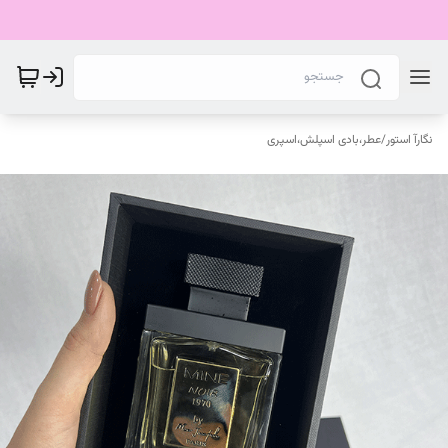
نگارآ استور
/
عطر،بادی اسپلش،اسپری