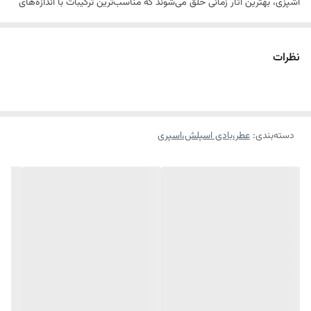
آشپزی، بهترین آثار زمانی خلق می‌شوند که مناسب‌ترین ترکیبات با اندازه‌های
دقیق و سنجیده کنار همدیگر قرار بگیرند. در این عطر، نت‌های مرکبات، فلفل
سیاه و ترنج به‌خوبی به مشام می‌رسند و با رایحه خس‌خس، هل و یاسمن
نظرات
کامل می‌شوند. اما چیزی که بیشترین برجستگی را به ماین نویر 1970 می‌دهد،
رایحه‌های چوب، فلفل، مُشک، کهربا و تمشک است.
دسته‌بندی
:
عطر،بادی اسپلش،اسپری
اسانس
ترنج ، سیب ، هل ، بالنگ
اولیه
اسانس
اسطوخودوس ، خس خس ، شمعدانی ، روایح چوبی، فلفل ،
میانی
تمشک
اسانس پایه
مشک ، کهربا