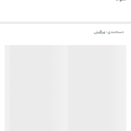
ضدباکتری
پیشگیری از ایجاد جوش
حاوی عصاره اسپیره کوهی و الیاف لوفا، سالسیلیک اسید و آلفا هیدروکسی
اسید
دسته‌بندی
:
مراقبتی
جلوگیری از رشد باکتری‌های آکنه زا
ضدالتهاب
شفاف کننده
موثر در درمان عفونت‌های قارچی مانند تینه‌آ و آکنه
افزایش نرمی و لطافت پوست
حجم 175 میل
برای چه افرادی مناسب است:
ژل پاک کننده اسکراب لوفا پریم برای افرادی که پوست چرب و مستعد جوش
دارند مناسب است.
چه تاثیری دارد: