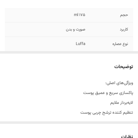
حجم
۱۷۵ ml
کاربرد
صورت و بدن
نوع عصاره
Luffa
مناسب برای
پوست های چرب
توضیحات
ویژگی ها
پاک کننده، ضدآکنه
ویژگی‌های اصلی:
کشور مبدا برند
ایران
پاکسازی سریع و عمیق پوست
لایه‌بردار ملایم
تنظیم کننده ترشح چربی پوست
پاک کننده قوی
از بین برنده سلول‌های مرده
نظرات