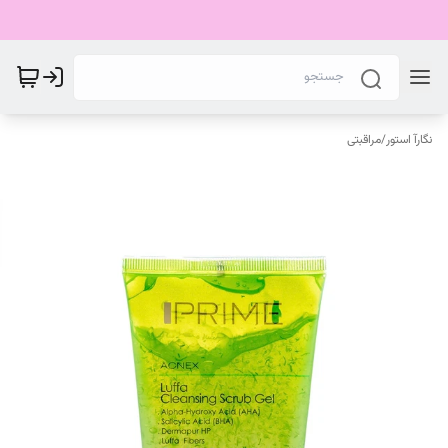
نگارآ استور
/
مراقبتی