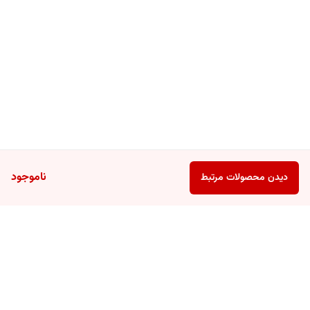
پیش از استفاده، پوست صورت خود را از تمامی سبوم اضافی، مواد آرایشی و
کثیفی به طور کامل تمیز کرده و خشک نمایید به اندازه یک بند انگشت از ژل را
برداشته و روی صورت بمالید و با حرکات دایره‌ای ملایم ماساژ دهید تا به طور
کامل جذب شود.
ناموجود
دیدن محصولات مرتبط