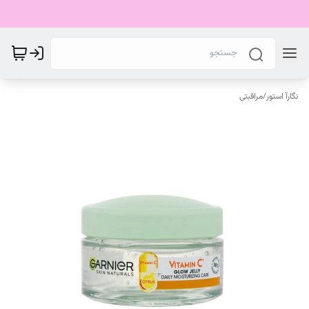
نگارآ استور
/
مراقبتی