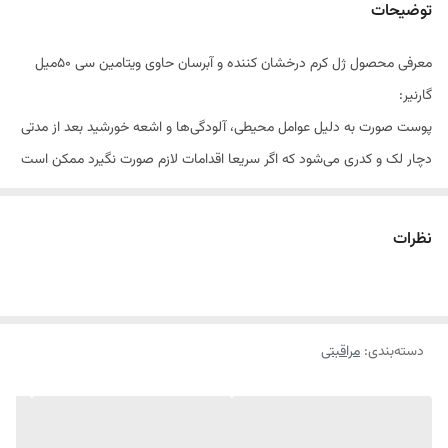
توضیحات
معرفی محصول ژل کرم درخشان کننده و آبرسان حاوی ویتامین سی 50میل
گارنیر:
پوست صورت به دلیل عوامل محیطی، آلودگی‌ها و اشعه خورشید بعد از مدتی
دچار لک و کدری می‌شود که اگر سریعا اقدامات لازم صورت نگیرد ممکن است
به ایجاد کک و مک و تیرگی‌های پوستی منجر شود. ژل کرم درخشان‌کننده و
آبرسان حاوی ویتامین سی گارنیه مناسب استفاده تمامی پوست‌ها و
نظرات
مخصوصا پوست‌های کدر و مات است.
در فرمولاسیون این محصول از مواد مغذی و غنی از ویتامین C استفاده شده
است که تاثیر بسزایی در بهبود وضعیت مات و کدر شما خواهد داشت. این
دسته‌بندی
:
مراقبتی
محصول باعث تامین رطوبت لازم و آبرسانی عمیق پوست شما گردیده و علاوه
بر جلوگیری از پیری زودرس پوست شما را صاف و یکدست و شفاف می‌نماید.
با استفاده از این محصول به صورت منظم، پوستی بدون آثار لک و تیرگی و
شاداب و درخشان خواهید داشت. بافت این کرم کاملا سبک و زود جذب بوده