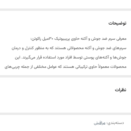
توضیحات
معرفی سرم ضد جوش و آکنه حاوی پریبیوتیک 30میل راکوتن:
سرم‌های ضد جوش و آکنه محصولاتی هستند که به منظور کنترل و درمان
جوش‌ها و آکنه‌های پوستی توسط افراد مورد استفاده قرار می‌گیرند. این
محصولات معمولاً حاوی ترکیباتی هستند که عوامل مختلفی از جمله چربی‌های
بیش از حد پوست، التهابات باکتریایی، افزایش تولید چربی پوست و ترشح زیاد
سبب جوش‌ها و آکنه‌ها می‌شوند را کنترل می‌کنند.
نظرات
سرم
ضد جوش و آکنه راکوتن، دارای خاصیت آنتی اکسیدان قوی بوده و انواع
جوش و لک‌های ناشی از آن را به طور کامل برطرف می‌کند. همچنین این
محصول، منافد پوست را کاهش داده و استفاده از آن برای افرادی که پوست
دسته‌بندی
:
مراقبتی
آنها ‌دارای جوش است، توصیه می‌شود.