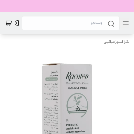
نگارآ استور
/
مراقبتی