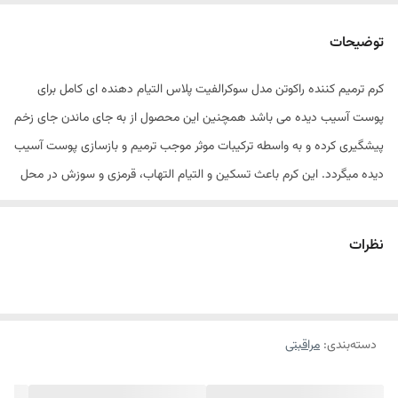
توضیحات
کرم ترمیم کننده راکوتن مدل سوکرالفیت پلاس التیام دهنده ای کامل برای
پوست آسیب دیده می باشد همچنین این محصول از به جای ماندن جای زخم
پیشگیری کرده و به واسطه ترکیبات موثر موجب ترمیم و بازسازی پوست آسیب
دیده می‎گردد. این کرم باعث تسکین و التیام التهاب، قرمزی و سوزش در محل
زخم می‎شود. زخم تغییر در ساختار و عملکرد طبیعی پوست و بافت نرم زیرین
آن است که به دلایل مختلف از جمله آسیب حاد به پوست، خراشیدگی، انواع
نظرات
سوختگی، لیزر، پیلینگ، خال برداری، زخم بستر و نیش حشرات به وجود می
آید. رویکرد اصلی کرم سوکرالفیت راکوتن جلوگیری از ایجاد جای زخم و تنظیم
مراحل ترمیم زخم است. لازم به ذکر است این کرم محصولی مناسب جهت
دسته‌بندی
:
مراقبتی
درمان سوختگی پای نوزاد می باشد.