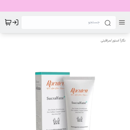
نگارآ استور
/
مراقبتی