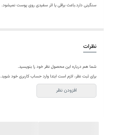
سنگینی دارد.باعث براقی یا اثر سفیدی روی پوست نمیشود.
راهنمای استفاده:
قبل از قرار گرفتن در معرض تابش نور خورشید مقدار کافی از فرآورده را 
نظرات
نوع عصاره
عصاره برگ چای سبز -عصاره ریشه بورداک- عصاره میوه ساب
شما هم درباره این محصول نظر خود را بنویسید.
برای ثبت نظر، لازم است ابتدا وارد حساب کاربری خود شوید.
افزودن نظر