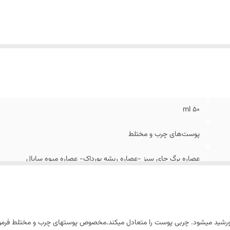
۵۰ ml
پوست‌های چرب و مختلط
عصاره برگ چای سبز -عصاره ریشه بورداک- عصاره میوه سابال
ایران
ور خورشید میشود. چربی پوست را متعادل میکند.مخصوص پوستهای چرب و مختلط ف