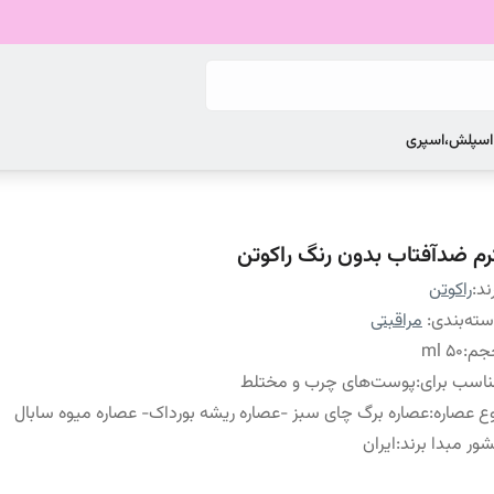
 اسپلش،اسپری
رم ضدآفتاب بدون رنگ راکوتن
ند:
راکوتن
ته‌بندی
:
مراقبتی
جم
:
۵۰ ml
اسب برای
:
پوست‌های چرب و مختلط
ع عصاره
:
عصاره برگ چای سبز -عصاره ریشه بورداک- عصاره میوه سابال
ور مبدا برند
:
ایران