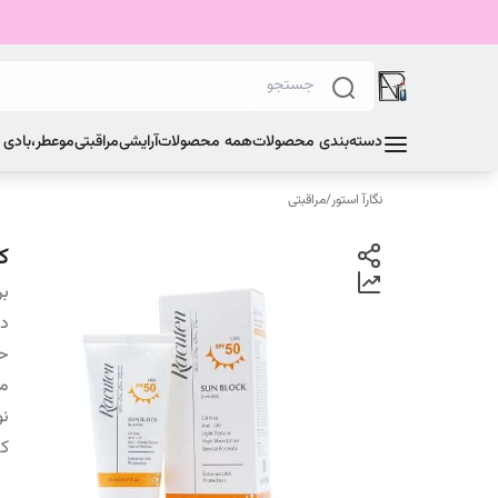
دسته‌بندی محصولات
همه محصولات
آرایشی
مراقبتی
مو
عطر،بادی
نگارآ استور
/
مراقبتی
ک
بر
دس
ح
من
نو
کش