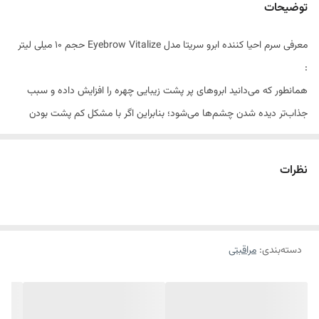
توضیحات
معرفی سرم احیا کننده ابرو سریتا مدل Eyebrow Vitalize حجم 10 میلی لیتر
:
همانطور که می‌دانید ابروهای پر پشت زیبایی چهره را افزایش داده و سبب
جذاب‌تر دیده شدن چشم‌ها می‌شود؛ بنابراین اگر با مشکل کم پشت بودن
مژه‌ها مواجه هستید، بهتر است از محصولات تقویت‌کننده ابرو استفاده کنید.
سرم احیا کننده‌ی ابروی سریتا، ازجمله محصولات تقویت‌کننده و احیاکننده ابرو
نظرات
است. این سرم از ترکیبات موثری مانند بیماتوپراست، رزماری و کرچک تهیه
شده است؛ بنابراین به افزایش استحکام و ضخامت تارهای ابرو شما کمک
شایانی می‌کند. شما می‌توانید انواع
تقویت مژه و ابرو سریتا
را به صورت آنلاین
دسته‌بندی
:
مراقبتی
از فروشگاه اینترنتی خانومی خریداری کرده و براحتی درب منزل خود دریافت
کنید.
ویژگی‌های محصول: