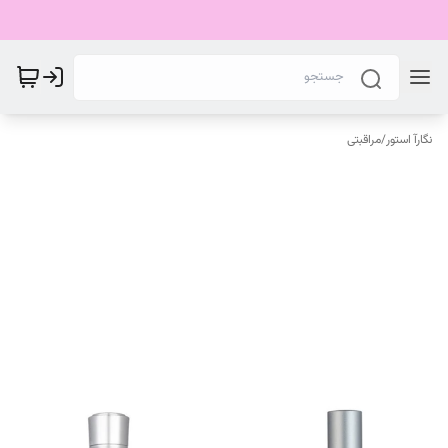
نگارآ استور
/
مراقبتی