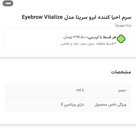
سرم احیا کننده ابرو سریتا مدل Eyebrow Vitalize
برند:
سریتا
هر قسط با ترب‌پی:
۳۹۶٬۵۰۰
تومان
۴ قسط ماهانه. بدون سود، چک و ضامن.
مشخصات
حجم
8 ml
ویژگی خاص محصول
دارای ویتامین E