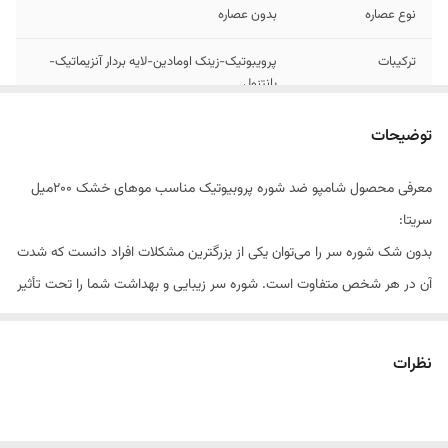
نوع عصاره
بدون عصاره
ترکیبات
پرویبوتیک-زینک اومادین-لایه بردار آنزیماتیک-
پانتنول
مناسب برای
پوست‌های خشک
توضیحات
معرفی محصول شامپو ضد شوره پروبیوتیک مناسب موهای خشک 200میل
سریتا:
بدون شک شوره سر را می‌توان یکی از بزرگترین مشکلات افراد دانست که شدت
آن در هر شخص متفاوت است. شوره سر زیبایی و بهداشت شما را تحت تأثیر
قرار داده و می‌تواند مشکلاتی مانند التهاب، خارش و ... را نیز در پی داشته
باشد؛ بنابراین باید سریعاً برای رفع این مشکل اقدام شود. افرادی که شدت این
نظرات
مسئله در آن‌ها بسیار زیاد است باید برای درمان خود به پزشک متخصص
مراجعه کرده و تحت درمان قرار بگیرند، اما برای سایر افراد با استفاده از
شامپوهای ضدشوره و سایر محصولات مرتبط می‌توانند به راحتی آن را کنترل یا