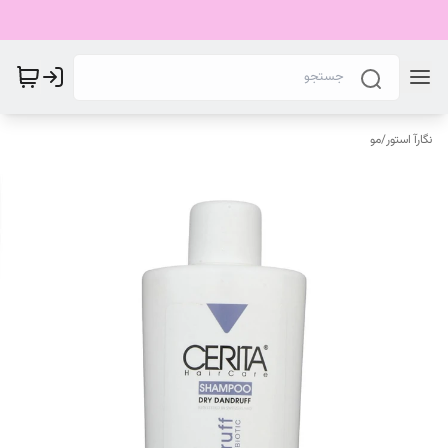
نگارآ استور
/
مو