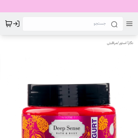
نگارآ استور
/
مراقبتی