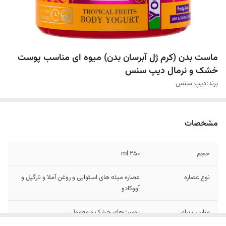
ماست بدن (کرم ژل آبرسان بدن) میوه ای مناسب پوست
خشک و نرمال دیپ سنس
برند:
دیپ سنس
مشخصات
حجم
۲۵۰ ml
نوع عصاره
عصاره میئه های استوایی و روغن آملا و نارگیل و
آووکادو
مناسب برای
پوست‌های خشک و معمولی