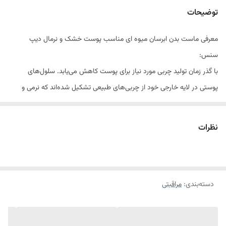
توضیحات
معرفی ماست بدن ابرسان میوه ای مناسب پوست خشک و نرمال دیپ
سنس:
با گذر زمان تولید چربی مورد نیاز برای پوست کاهش می‌یابد. سلول‌های
پوستی در لایه خارجی خود از چربی‌های طبیعی تشکیل شده‌اند که نرمی و
انعطاف پوست را تامین می‌کنند. کاهش این چربی‌ها بر اثر مرور زمان، موجب
خشکی و حس کشیدگی در پوست می‌شود. اگر دست‌هایتان بعد از گردگیری
نظرات
خانه یا شستن ظروف خشک و حساس می‌شود یا بعد از استحمام پوستتان
دچار خشکی و خارش شده است، ماست بدن آبرسان
دیپ سنس
به کمک
شما می‌آید.
دسته‌بندی
:
مراقبتی
ماست بدن آبرسان میوه‌ای دیپ سنس مناسب پوست خشک و نرمال، سطح
پوست را کاملا مرطوب کرده، از خشکی و زبری پوست جلوگیری می‌کند. بافت
سبک و جذب سریع این محصول به پوست حس طراوت و جوانی بخشیده و در