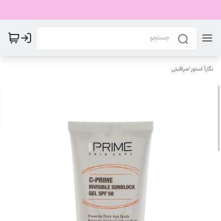
نگارآ استور
/
مراقبتی