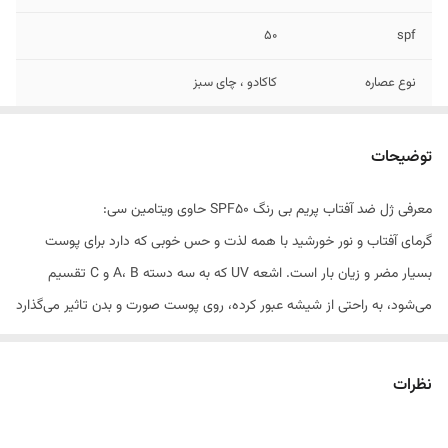
50
spf
نوع عصاره
کاکادو ، چای سبز
ویژگی خاص محصول
حاوی ویتامین E, C
توضیحات
رنگ
بی‌رنگ
معرفی ژل ضد آفتاب پریم بی رنگ SPF50 حاوی ویتامین سی:
مناسب برای
انوع پوست
گرمای آفتاب و نور خورشید با همه لذت و حس خوبی که دارد برای پوست
بسیار مضر و زیان بار است. اشعه UV که به سه دسته A، B و C تقسیم
می‌شود، به راحتی از شیشه عبور کرده، روی پوست صورت و بدن تاثیر می‌گذارد
و می‌تواند منجر به بیماری‌های سخت پوستی مانند سرطان پوست شود. همه
افراد حتی کودکان هم باید وقتی می‌خواهند در معرض آفتاب قرار بگیرند از
نظرات
کرم‌های ضدآفتاب استفاده کنند. حتی توصیه شده زمانی‌که در منزل هم
هستیم از این محصولات استفاده کنیم. مصرف روزانه ضد آفتاب می‌تواند به