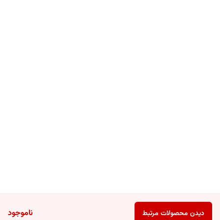
هشدار مصرف:
درصورت بروز حساسیت از استفاده مجدد این محصول خودداری کنید.
نحوه استفاده:
20 دقیقه پیش از قرار گرفتن دربرابر آفتاب، از کرم ضد آفتاب رنگی فاقد چربی
پریم SPF60 استفاده کنید. بهتر است هر 2 ساعت یکبار کرم خود را تمدید
کنید.
ناموجود
دیدن محصولات مرتبط