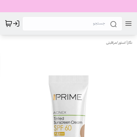
نگارآ استور
/
مراقبتی