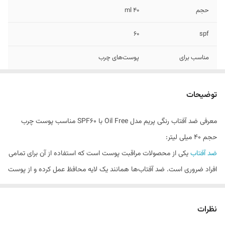
حجم
۴۰ ml
60
spf
مناسب برای
پوست‌های چرب
توضیحات
معرفی ضد آفتاب رنگی پریم مدل Oil Free با SPF60 مناسب پوست چرب
حجم 40 میلی لیتر:
ضد آفتاب
یکی از محصولات مراقبت پوست است که استفاده از آن برای تمامی
افراد ضروری است. ضد آفتاب‌ها همانند یک لایه محافظ عمل کرده و از پوست
شما دربرابر اشعه‌های مضر خورشید محافظت می‌کنند. دقت داشته باشید که
هنگام خرید این محصول باید نیازهای پوست خود را تشخیص داده و گزینه‌ای
نظرات
مناسب را خریداری کنید. برای مثال، اگر به دنبال محصولی هستید که احساس