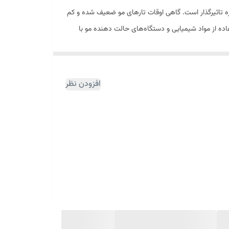
ه تاثیرگذار است. گاهی اوقات تارهای مو ضعیف شده و کم
اده از مواد شیمیایی و دستگاه‌های حالت دهنده مو با
یابی سلامت و زیبایی موها انجام داد. شامپو ضد ریزش و
علاوه بر پاکسازی پوست سر و مو موجب نفوذ ترکیبات موثر و بهبود اکسیژن رسانی به پوست سر می‌شود.این محصول حاوی روغن دانه بائوباب (غنی از ویتامین D3)،
هش ریزش مو کمک می‌کند. شامپو ضدریزش پریم با تغذیه موثر پوست سر
افزودن نظر
دد موها تاثیرگذاراست و موجب بهبود سلامت پوست سر