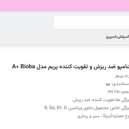
 اسپلش،اسپری
مپو ضد ریزش و تقویت کننده پریم مدل A+ Bioba
ند:
پریم
ته‌بندی
:
مو
جم
:
۲۵۰ ml
ژگی ها
:
تقویت کننده، ضد ریزش
یژگی خاص محصول
:
حاوی ویتامین B, B5, B6, D
ع عصاره
:
آرنیکا ، سیر و رزماری