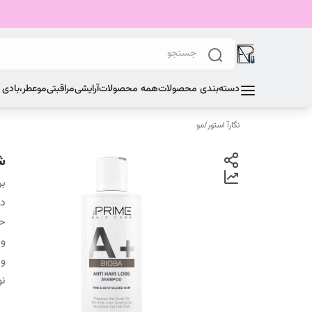
دسته‌بندی محصولات
همه محصولات
آرایشی
مراقبتی
مو
عطر،بادی
نگارآ استور
/
مو
شا
بر
دس
ح
وی
و
نو