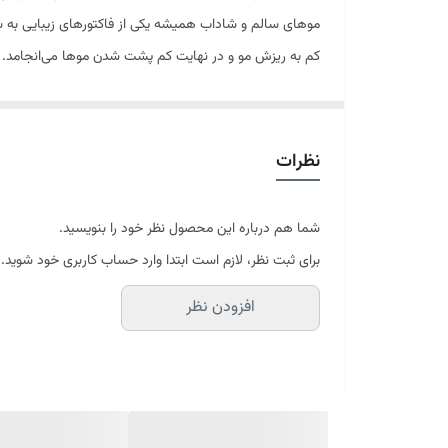
موهای سالم و شاداب همیشه یکی از فاکتورهای زیبایی به ش
کم به ریزش مو و در نهایت کم پشت شدن موها می‌انجامد. عو
حرارت زیاد می‌تواند در نازک شدن و ریزش مو موثر باشد. اس
تقویت کننده بیوبا ای پلاس
پریم
بیوتین، ویتامین‌
نظرات
موجب حجم دادن به موها شده و در افزایش ضخامت تار مو 
می‌شود.
شما هم درباره این محصول نظر خود را بنویسید.
ویژگی‌های اصلی:
برای ثبت نظر، لازم است ابتدا وارد حساب کاربری خود شوید.
تقویت‌کننده فولیکول مو
افزودن نظر
ضد ریزش مو
حاوی روغن دانه بائوباب (غنی از ویتامین D3) و بیوتین و ویتامین‌های B3و B5 و B6و امگا 3 و6
دارای عصاره آرنیکا ، سیر و رزماری
کاهش ریزش مو
بهبود سلامت پوست سر