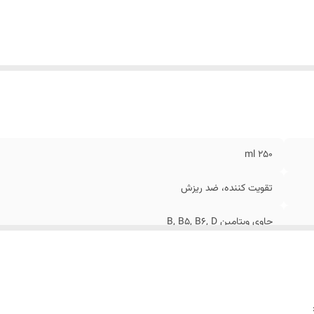
۲۵۰ ml
تقویت کننده، ضد ریزش
حاوی ویتامین B, B5, B6, D
آرنیکا ، سیر و رزماری