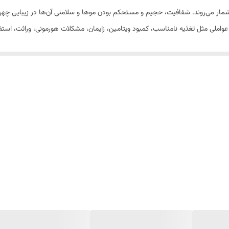
مار می‌روند. شفافیت، حجیم و مستحکم بودن موها و سلامتی آن‌ها در زیبایی چهر
املی مثل تغذیه نامناسب، کمبود ویتامین، زایمان، مشکلات هورمونی، وراثت، استف
تفاده از محصولات مراقبتی و تقویت کننده مو کمترین کاری‌است که می‌توان برای باز
های B3، B5 و B6، امگا 3 و6، عصاره آرنیکا ، سیر و رزماری است که موجب تقویت فولیکول مو شده و به کا
موثر است . این محصول فاقد پارابن است و با مهار ریزش مو در تحریک رویش مج