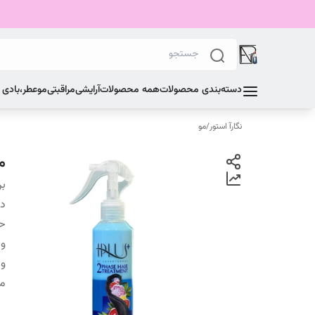
دسته‌بندی محصولات
همه محصولات
آرایشی
مراقبتی
مو
عطر،بادی
نگارآ استور
/
مو
ما
بر
دس
ح
و
وی
من