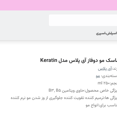
 اسپلش،اسپری
سک مو دوفاز آی پلاس مدل Keratin
ند:
آی پلاس
ته‌بندی
:
مو
جم
:
۲۵۰ ml
یژگی خاص محصول
:
حاوی ویتامین B3, B5
ژگی ها
:
ترمیم کننده تقویت کننده جلوگیری از وز شدن مو نرم کننده
اسب برای
:
انواع مو