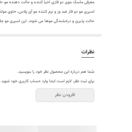
معرفی ماسک موی دو فازی احیا کننده و حالت دهنده مو 250 میل آی پلاس:
اسپری مو دو فاز ضد وز و نرم کننده مو آی پلاس، حاوی مولت
حالت پذیری و درخشندگی موها می شوند. این اسپری مو جلوی
ویژگی‌های محصول:
حفظ رطوبت و جلوگیری از ایجاد گره و وز دار شدن مو ه
افزایش حالت پذیری، نرمی، شانه پذیری و براقیت مو ها
نظرات
کاهش اثرات مخرب حاصل از آلودگی هوا و تابش نور خو
مناسب برای مو :
شما هم درباره این محصول نظر خود را بنویسید.
انواع مو
برای ثبت نظر، لازم است ابتدا وارد حساب کاربری خود شوید.
درمان :
افزودن نظر
احیا کننده و حالت دهنده مو
نحوه مصرف محصول:
قبل از مصرف بطری را خوب تکان دهید. پس از خشک کردن موه