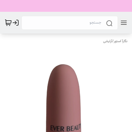
نگارآ استور
/
آرایشی