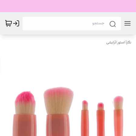
نگارآ استور
/
آرایشی