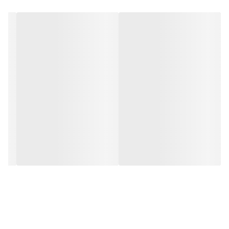
دارای عملکرد همانند پودر بدون ایجاد مشکلات تنفسی
ضد خارش، قرمزی و التهاب پوست ناحیه پوشک
نرم و مرطوب‌کننده
فاقد پارابن و تالک