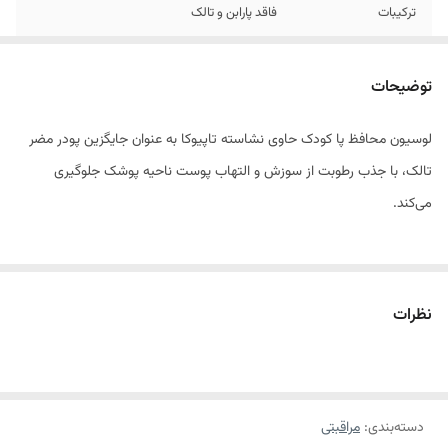
ترکیبات
فاقد پارابن و تالک
توضیحات
لوسیون محافظ پا کودک حاوی نشاسته تاپیوکا به عنوان جایگزین پودر مضر
تالک، با جذب رطوبت از سوزش و التهاب پوست ناحیه پوشک جلوگیری
می‌کند.
ترکیبات:
بیولین (پری بیوتیک)، نشاسته گیاهی تاپیوکا، لیزین، روغن‌های آفتابگردان،
نظرات
بادام شیرین و زیتون، عصاره بابونه
ویژگی‌ها:
دسته‌بندی
:
مراقبتی
حاوی ترکیبات پری بیوتیک، موثرترین عامل تقویت کننده سد دفاعی پوست