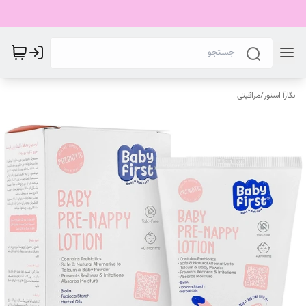
نگارآ استور
/
مراقبتی