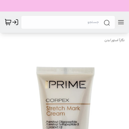
نگارآ استور
/
بدن