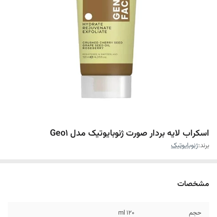
اسکراب لایه بردار صورت ژنوبایوتیک مدل Geo1
برند:
ژنوبایوتیک
مشخصات
حجم
120 ml