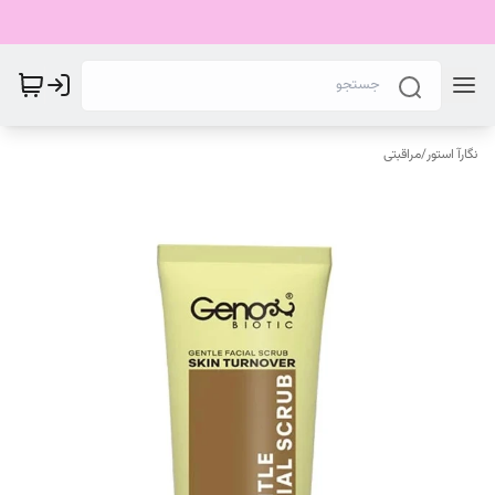
نگارآ استور
/
مراقبتی