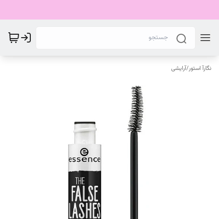
نگارآ استور
/
آرایشی