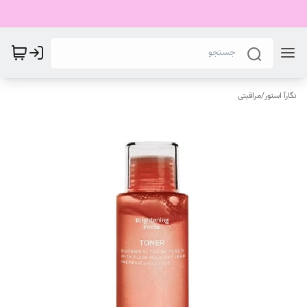
نگارآ استور
/
مراقبتی