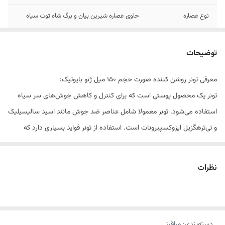
نوع عصاره
حاوی عصاره شیرین بیان و برگ شاه توت سیاه
ویژگی خاص محصول
روشن کننده
توضیحات
معرفی تونر روشن کننده صورت حجم 150 میل ژنو بایوتیک:
تونر یک محصول پوستی است که برای کنترل و کاهش جوش‌های سر سیاه
استفاده می‌شود. تونر معمولا شامل عناصر ضد جوش مانند اسید سالیسیلیک
و تی‌ترهگزیل ایزوکسپیرونات است. استفاده از تونر فواید بسیاری دارد که
مهم‌ترین آن، تعادل pH و کاهش چربی پوست است.
تونر
روشن کننده صورت ژنو بایوتیک، حاوی عصاره شیرین بیان و برگ شاه
نظرات
توت سیاه بوده که به تنظیم چربی و براقیت پوست کمک شایانی
می‌کند.همچنین این محصول، عمل پاکسازی نهایی پوست از ذرات باقی مانده
مواد آرایشی را به بهترین شکل انجام می‌دهد.
دسته‌بندی
:
مراقبتی
ویژگی‌های اصلی محصول: