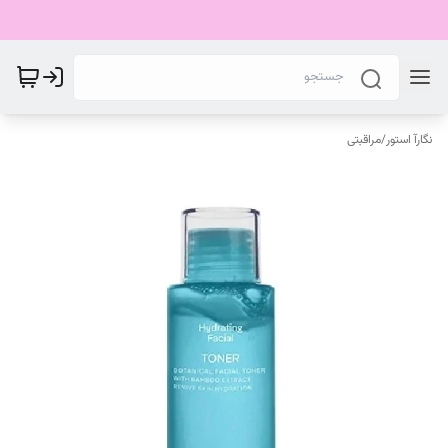
نگارآ استور
/
مراقبتی