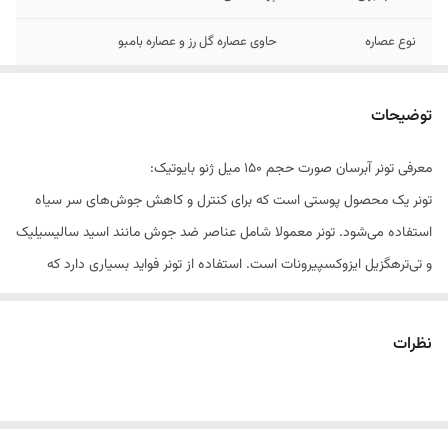
نوع عصاره
حاوی عصاره گل رز و عصاره بامبو
ترکیبات
فاقد الکل و پارابن
توضیحات
معرفی تونر آبرسان صورت حجم 150 میل ژنو بایوتیک:
تونر یک محصول پوستی است که برای کنترل و کاهش جوش‌های سر سیاه
استفاده می‌شود. تونر معمولا شامل عناصر ضد جوش مانند اسید سالیسیلیک
و تی‌ترهگزیل ایزوکسپیرونات است. استفاده از تونر فواید بسیاری دارد که
مهم‌ترین آن، تعادل pH و کاهش چربی پوست است.
تونر
آبرسان صورت ژنو بایوتیک، پاک کننده باقیمانده مواد آرایشی، آلودگی‌های
نظرات
محیطی و چربی اضافی از سطح پوست است. همچنین این محصول، حاوی
عصاره گل رز و عصاره بامبو بوده که به محو شدن لک‌های قهوه‌ای کمک
می‌کند. یکی از ویژگی‌هایی که این محصول به همراه دارد این است که فاقد