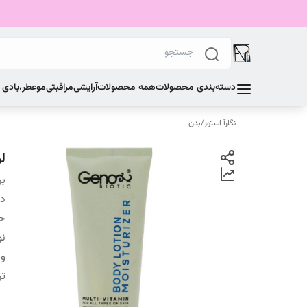
دسته‌بندی محصولات
همه محصولات
آرایشی
مراقبتی
مو
عطر،بادی
نگارآ استور
/
بدن
لو
بر
دس
ح
نو
و
تر