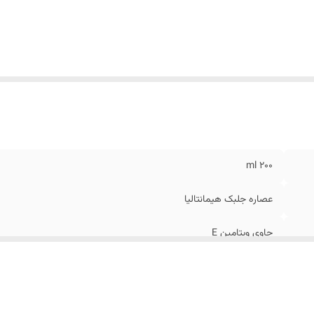
200 ml
عصاره جلبک هیمانتالیا
حاوی ویتامین E
فاقد پارابن