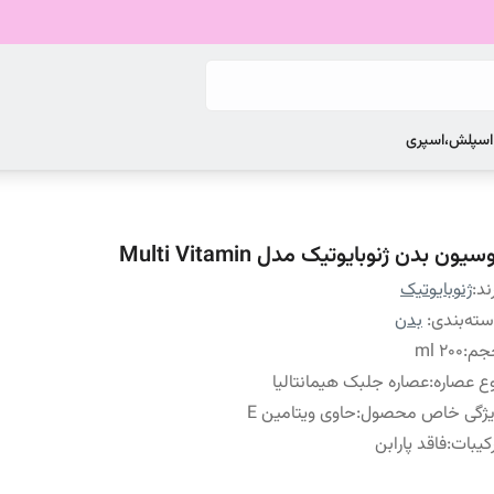
 اسپلش،اسپری
سیون بدن ژنوبایوتیک مدل Multi Vitamin
ند:
ژنوبایوتیک
ته‌بندی
:
بدن
جم
:
200 ml
ع عصاره
:
عصاره جلبک هیمانتالیا
یژگی خاص محصول
:
حاوی ویتامین E
کیبات
:
فاقد پارابن