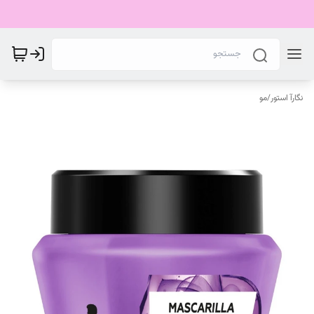
نگارآ استور
/
مو