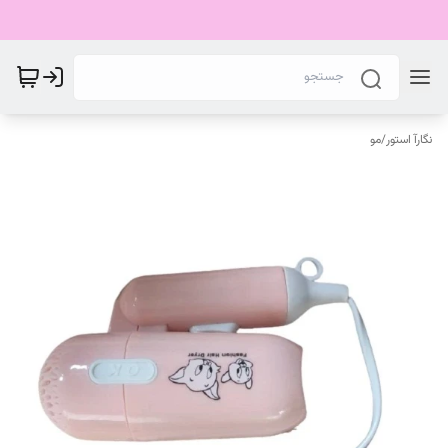
نگارآ استور
/
مو