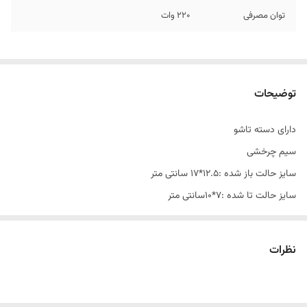
توان مصرفی
۲۲۰ وات
توضیحات
دارای دسته تاشو
سیم چرخشی
سایز حالت باز شده :12.5*17 سانتی متر
سایز حالت تا شده :7*10سانتی متر
دارای قدرت موتور بالا نسبت به اندازه آن
گرمای تولیدی آن 60درجه سانتی گراد می باشد
نظرات