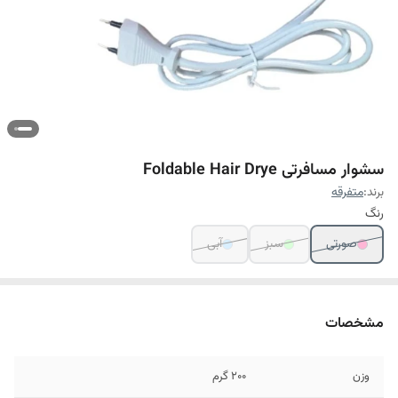
سشوار مسافرتی Foldable Hair Drye
برند:
متفرقه
رنگ
صورتی
سبز
آبی
مشخصات
وزن
۲۰۰ گرم