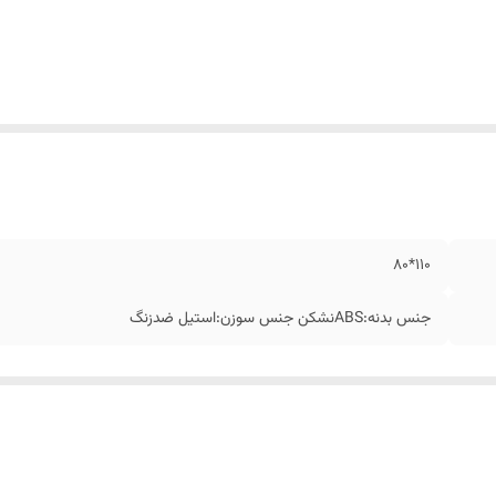
۱۱۰*۸۰
جنس بدنه:ABSنشکن جنس سوزن:استیل ضدزنگ