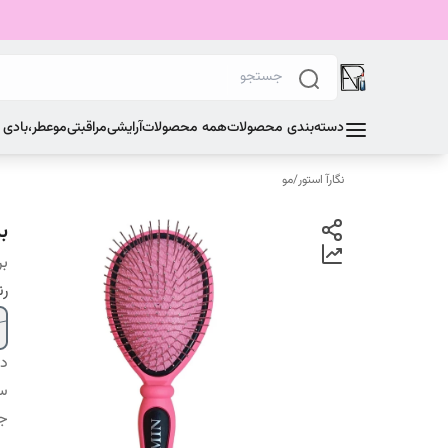
دسته‌بندی محصولات
همه محصولات
آرایشی
مراقبتی
مو
عطر،بادی
نگارآ استور
/
مو
ب
بر
ر
دس
سا
ج