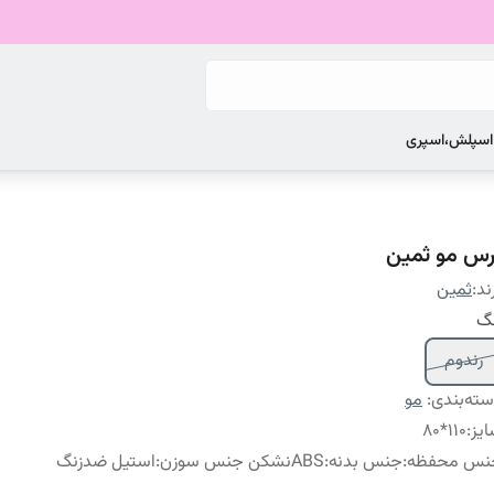
 اسپلش،اسپری
رس مو ثمین
ند:
ثمین
نگ
رندوم
ته‌بندی
:
مو
یز
:
۱۱۰*۸۰
نس محفظه
:
جنس بدنه:ABSنشکن جنس سوزن:استیل ضدزنگ