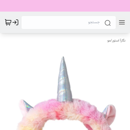
نگارآ استور
/
مو