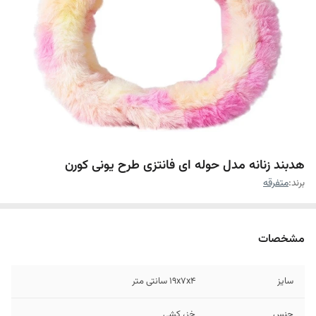
هدبند زنانه مدل حوله ای فانتزی طرح یونی کورن
برند:
متفرقه
مشخصات
سایز
۱۹x۷x۴ سانتی متر
جنس
خز، کشی