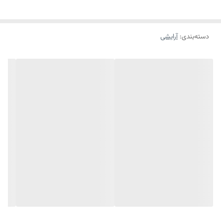
سانتی متر است و طراحی مانند قوطی نوشابه دارد. این محصول دارای 30 عدد
دستمال مرطوب 13x7 سانتی متر از جنس ریون است.
دسته‌بندی
:
آرایشی