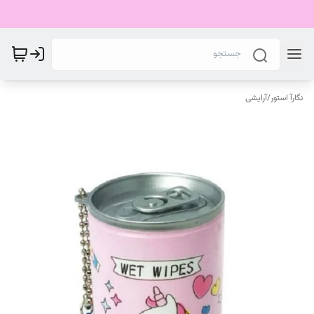
نگارآ استور
/
آرایشی