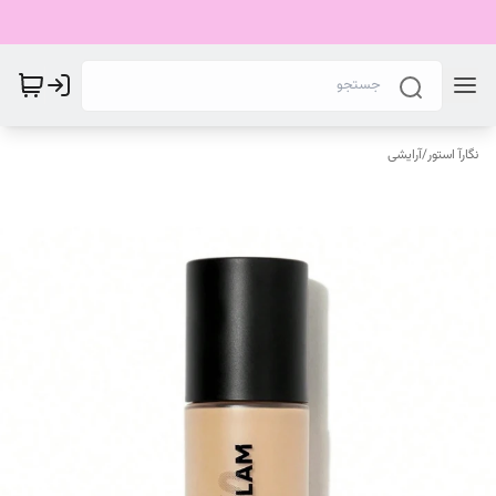
نگارآ استور
/
آرایشی