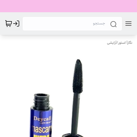
نگارآ استور
/
آرایشی