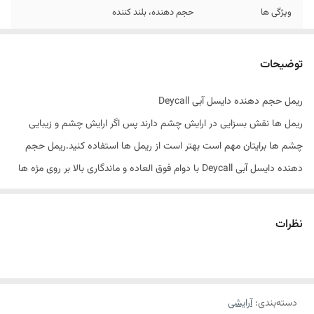
ویژگی ها
حجم دهنده، بلند کننده
توضیحات
ریمل حجم دهنده دایسل آبی Deycall
ریمل ها نقش بسزایی در ارایش چشم دارند پس اگر ارایش چشم و زیبایی
چشم ها برایتان مهم است بهتر است از ریمل ها استفاده کنید.ریمل حجم
دهنده دایسل آبی Deycall با دوام فوق العاده و ماندگاری بالا بر روی مژه ها
ریملی مناسبی جهت استفاده روزانه بانوان میباشد.ریمل دایسل Deycall علاوه
بر قدرت حجم دهندگی، حاوی ریز مژه های پرپشت کننده بوده و با داشتن
نظرات
ذرات کربنی دارای رنگ بسیار مشکی است که جذابیت آرایش چشم را دو چندان
خواهد کرد. این ریمل با حجم دهی فوق العاده به مژه ها باعث زیبایی چشم
میشود.مدت زیادی روی مژه باقی میماند و بادوام است.همچنین رنگ مشکی
دسته‌بندی
:
آرایشی
این ریمل باعث میشود مژه ها حجیم تر به نظر برسد.اگر به دنبال یک ریمل