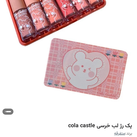
پک رژ لب خرسی cola castle
برند:
متفرقه