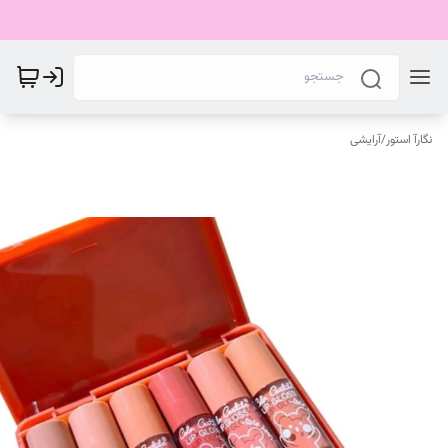
نگارآ استور
/
آرایشی