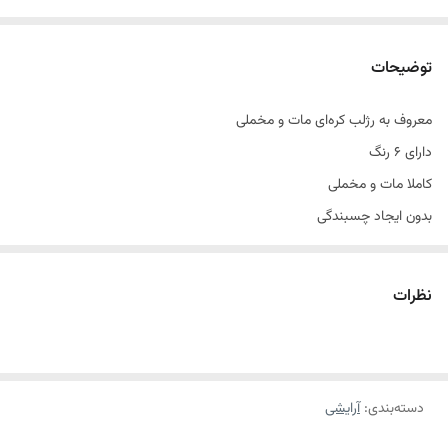
توضیحات
معروف به رژلب کره‌ای مات و مخملی
دارای 6 رنگ
کاملا مات و مخملی
بدون ایجاد چسبندگی
بدون ایجاد سنگینی
بافت یکدست و نرم
نظرات
پوسته پوسته نمیشه
ترک نمیخوره
کاملا پلمپ
ماندگاری 24 ساعته
دسته‌بندی
:
آرایشی
ضدآب
و دوام زیاد