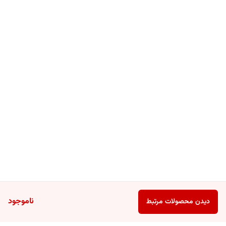
سفید، بیولین، عصاره چوب درخت انانتیا کلورانتا، عصاره آلوئه ورا، اولئانولیک
اسید، گلیسرین، بوتیلن گلیکول، دانه های ریز لایه بردار، ایزوتیازولینون و
اسانس
نحوه مصرف محصول:
مقدار کافی از ژل را روی پوست مرطوب صورت خود پخش کرده و به آرامی
ماساژ دهید سپس آبکشی کنید. شما می‌توانید پس از آن از تونر هم استفاده
کنید.
ناموجود
دیدن محصولات مرتبط