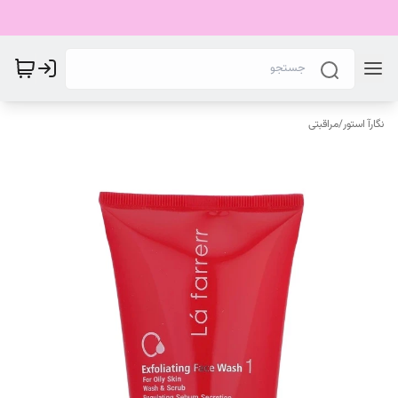
نگارآ استور
/
مراقبتی