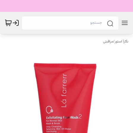
نگارآ استور
/
مراقبتی