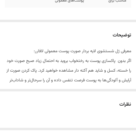
مناسب برای
پوست‌های معمولی
توضیحات
معرفی ژل شستشوی لایه بردار صورت پوست معمولی لافارر:
اگر بدون پاکسازی پوست به رختخواب بروید به احتمال زیاد صبح صورت خود
را خسته، کسل و شاید هم آکنه دار مشاهده خواهید کرد. پاک کردن صورت از
آرایش و آلودگی‌ها به پوست فرصت تنفس داده و آن را سرحال‌تر و شاداب‌تر
نشان خواهد داد. برای شستشوی اصولی صورت، داشتن محصول با کیفتی
مانند ژل شستشوی صورت لافارر برای افرادی که پوست نرمالی دارند گزینه‌ی
نظرات
مناسبی می‌باشد. یکی از مزایای ژل شستشوی صورت لافارر، دارا
بودن
اسکراب
یا دانه‌های لایه بردار است که موجب حذف سلول‌های مرده و
آلودگی‌ها از سطح پوست می‌شود. آلوئه‌ورا بهترین لایه‌بردار طبیعی پوست