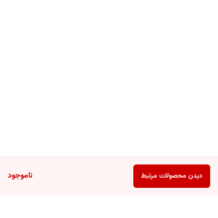
دکسپانتنول (پیش ساز ویتامین B5)، بیولین، عصاره گیاه خار مریم، عصاره
آلوئه ورا، گلیسرین، دانه های ریز لایه بردار، ایزوتیازولینون، اسانس
ناموجود
دیدن محصولات مرتبط