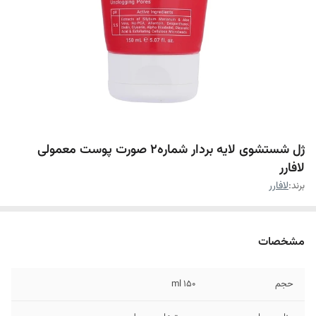
ژل شستشوی لایه بردار شماره۲ صورت پوست معمولی
لافارر
برند:
لافارر
مشخصات
حجم
۱۵۰ ml