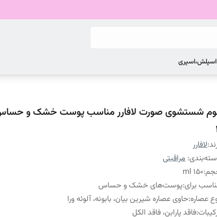
 اسپلش،اسپری
وم شستشوی صورت لافارر مناسب پوست خشک و حساس
ند:
لافارر
ته‌بندی
:
مراقبتی
جم
:
۱۵۰ ml
اسب برای
:
پوست‌های خشک و حساس
ع عصاره
:
حاوی عصاره شیرین بیان، بابونه، آلوئه ورا
کیبات
:
فاقد پارابن، فاقد الکل