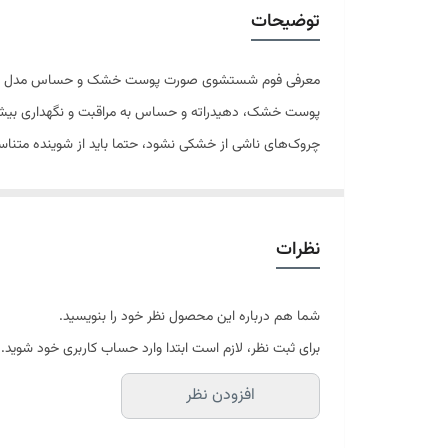
ترکیبات
توضیحات
معرفی فوم شستشوی صورت پوست خشک و حساس مدل 2 150میل لافارر:
پوست خشک، دهیدراته و حساس به مراقبت و نگهداری بیشتری 
چروک‌های ناشی از خشکی نشود، حتما باید از شوینده 
آسیب پذیر است. این محصول حاوی عصاره شیرین بیان، بابونه
می‌شود. فوم شستشوی لافارر فاقد هرکونه مواد حساسیت زا 
چروک‌های ناشی از خشکی پوست موثر است.
نظرات
ویژگی‌های اصلی:
شوینده ملایم
شما هم درباره این محصول نظر خود را بنویسید.
مناسب پوست‌های آسیب پذیر
برای ثبت نظر، لازم است ابتدا وارد حساب کاربری خود شوید.
پاک کننده
افزودن نظر
نرم کننده
حاوی عصاره شیرین بیان، بابونه، آلوئه ورا