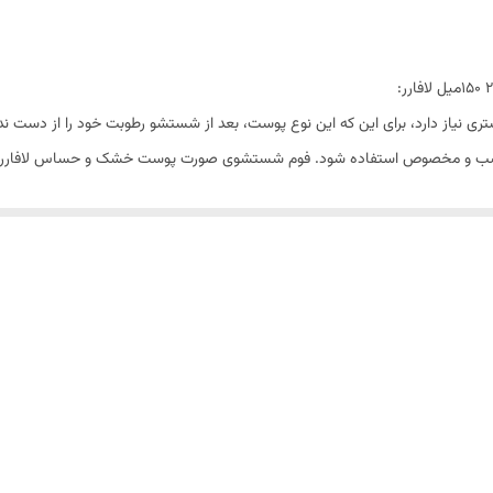
فاقد پارابن، فاقد الکل
نیاز دارد، برای این‌ که این نوع پوست، بعد از شستشو رطوبت خود را از دست نده
متناسب و مخصوص استفاده شود. فوم شستشوی صورت پوست خشک و حساس لافارر،
، آلوئه ورا و همچنین دارای دکسپانتنول، گلیسیرین و آلفابیزابولول،آلانتوئین و 
بوده به رفع التهاب، قرمزی و خارش پوست کمک زیادی می‌کند. این شوینده آلودگی