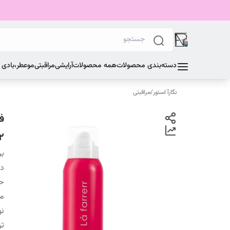
دسته‌بندی محصولات
همه محصولات
آرایشی
مراقبتی
مو
عطر،بادی
نگارآ استور
/
مراقبتی
ف
2
بر
دس
ح
من
نو
تر