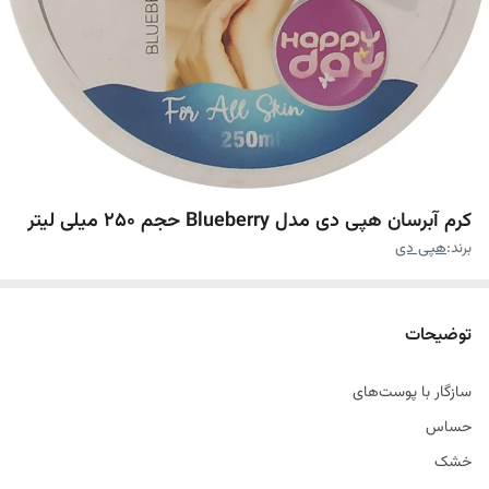
کرم آبرسان هپی دی مدل Blueberry حجم 250 میلی لیتر
برند:
هپی دی
توضیحات
سازگار با پوست‌های
حساس
خشک