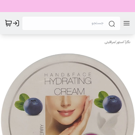
نگارآ استور
/
مراقبتی