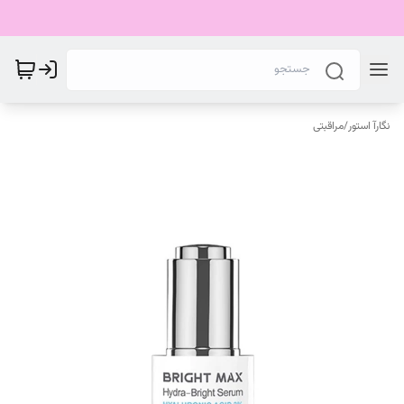
نگارآ استور
/
مراقبتی