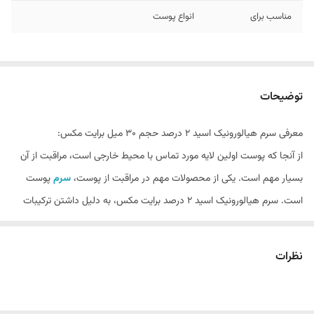
مناسب برای
انواع پوست
توضیحات
معرفی سرم هیالورونیک اسید 2 درصد حجم 30 میل برایت مکس:
از آنجا که پوست اولین لایه مورد تماس با محیط خارجی است، مراقبت از آن
بسیار مهم است. یکی از محصولات مهم در مراقبت از پوست،
سرم
پوست
است. سرم هیالورونیک اسید 2 درصد برایت مکس، به دلیل داشتن ترکیبات
موثر و مغدی در فرمولاسیون خود، باعث آبرسانی عمیق، ترمیم سلولی و روشن
و یکدست شدن پوست می‌شود. سرم برایت مکس، حاوی هیالورونیک اسید 2
نظرات
درصد بوده که لایه محافظ پوست را تقویت کرده و و به روشن‌تر شدن پوست
کمک می‌کند.
ویژگی‌های اصلی محصول: