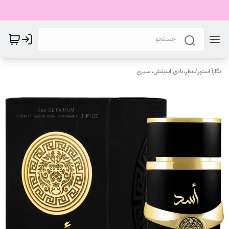
نگارآ استور
/
عطر،بادی اسپلش،اسپری